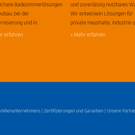
sichere Badezimmerlösungen
und zuverlässig nutzbares Wa
ubau, bei der
Wir entwickeln Lösungen für
nisierung und in
private Haushalte, Industrie 
r erfahren
» Mehr erfahren
amilienunternehmens |
Zertifizierungen und Garantien |
Unsere Partne