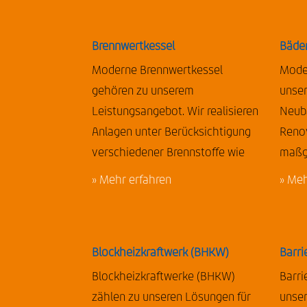
Brennwertkessel
Bäde
Moderne Brennwertkessel
Mode
gehören zu unserem
unse
Leistungsangebot. Wir realisieren
Neub
Anlagen unter Berücksichtigung
Renov
verschiedener Brennstoffe wie
maßg
» Mehr erfahren
» Meh
Blockheizkraftwerk (BHKW)
Barri
Blockheizkraftwerke (BHKW)
Barri
zählen zu unseren Lösungen für
unse