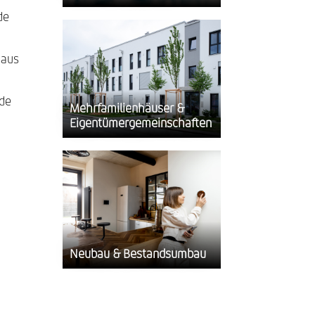
de
 aus
nde
Mehrfamilienhäuser &
Eigentümergemeinschaften
Neubau & Bestandsumbau