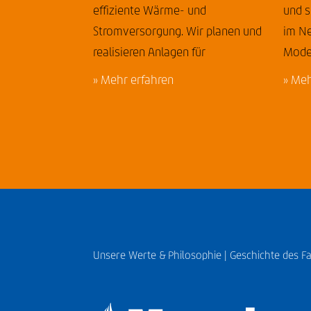
effiziente Wärme- und
und 
Stromversorgung. Wir planen und
im Ne
realisieren Anlagen für
Moder
» Mehr erfahren
» Meh
Unsere Werte & Philosophie |
Geschichte des F