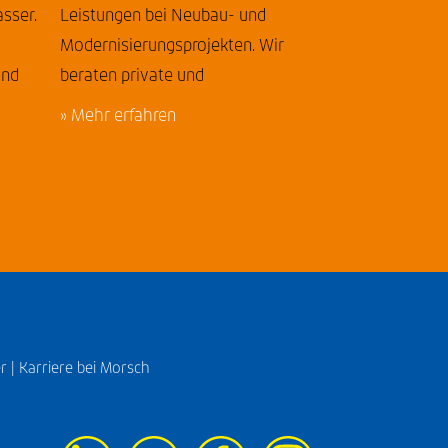
sser.
Leistungen bei Neubau- und
Modernisierungsprojekten. Wir
und
beraten private und
» Mehr erfahren
r |
Karriere bei Morsch